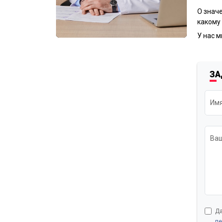
О значе
какому 
У нас м
ЗА
Им
Ваш
Да
пе