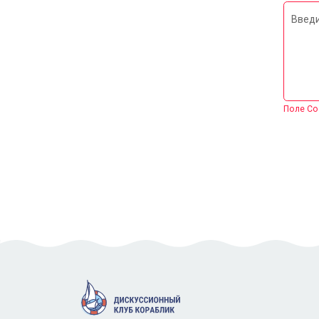
Введи
Поле Со