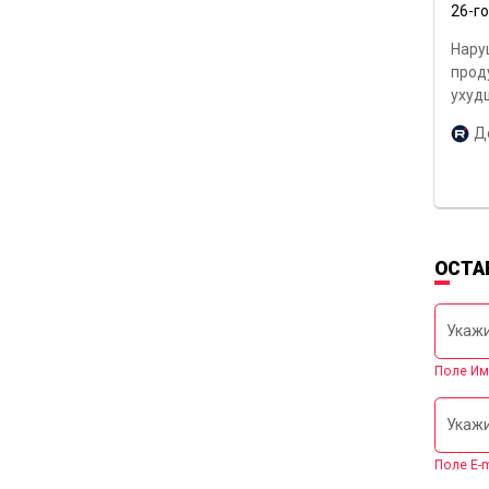
26-г
Нару
прод
ухуд
Д
ОСТА
Укажи
Поле Им
Укажи
Поле E-