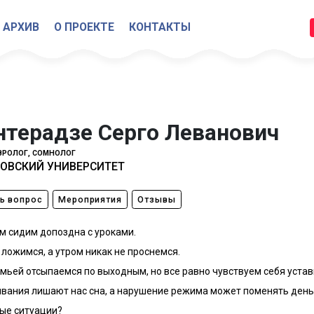
АРХИВ
О ПРОЕКТЕ
КОНТАКТЫ
нтерадзе Серго Леванович
ВРОЛОГ, СОМНОЛОГ
ОВСКИЙ УНИВЕРСИТЕТ
ь вопрос
Мероприятия
Отзывы
м сидим допоздна с уроками.
ложимся, а утром никак не проснемся.
емьей отсыпаемся по выходным, но все равно чувствуем себя уста
вания лишают нас сна, а нарушение режима может поменять день 
ые ситуации?