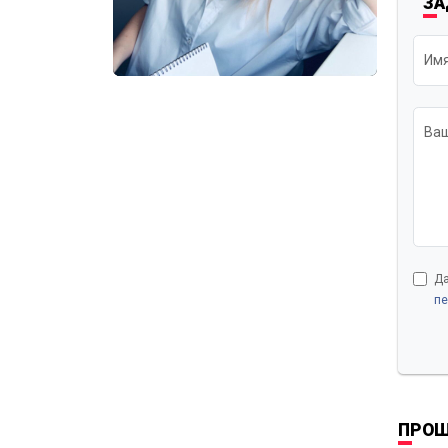
ЗА
Им
Ваш
Да
пе
ПРОШ