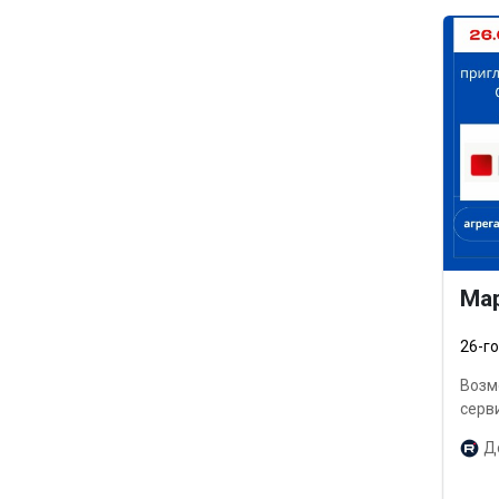
Ма
26-г
Возм
серв
Д